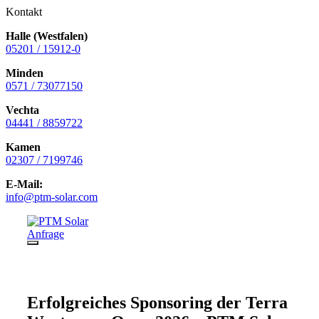
Kontakt
Halle (Westfalen)
05201 / 15912-0
Minden
0571 / 73077150
Vechta
04441 / 8859722
Kamen
02307 / 7199746
E-Mail:
info@ptm-solar.com
Zum
Inhalt
Anfrage
springen
Menü
Erfolgreiches Sponsoring der Terra