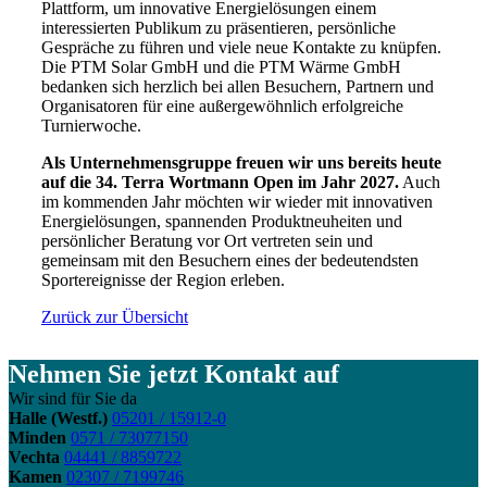
Plattform, um innovative Energielösungen einem
interessierten Publikum zu präsentieren, persönliche
Gespräche zu führen und viele neue Kontakte zu knüpfen.
Die PTM Solar GmbH und die PTM Wärme GmbH
bedanken sich herzlich bei allen Besuchern, Partnern und
Organisatoren für eine außergewöhnlich erfolgreiche
Turnierwoche.
Als Unternehmensgruppe freuen wir uns bereits heute
auf die 34. Terra Wortmann Open im Jahr 2027.
Auch
im kommenden Jahr möchten wir wieder mit innovativen
Energielösungen, spannenden Produktneuheiten und
persönlicher Beratung vor Ort vertreten sein und
gemeinsam mit den Besuchern eines der bedeutendsten
Sportereignisse der Region erleben.
Zurück zur Übersicht
Nehmen Sie jetzt Kontakt auf
Wir sind für Sie da
Halle (Westf.)
05201 / 15912-0
Minden
0571 / 73077150
Vechta
04441 / 8859722
Kamen
02307 / 7199746