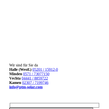
Schön, dass Sie sich an uns wenden! Wir wissen, wie
wichtig eine einwandfrei funktionierende Solaranlage ist –
und wir sind hier, um Ihnen schnell und zuverlässig zu
helfen. Egal, ob es um eine Wartung, eine technische
Frage oder ein anderes Anliegen geht: Unser Service-Team
kümmert sich um Ihr Anliegen mit höchster Priorität.
Füllen Sie einfach das untenstehende Kontaktformular aus.
Sobald Ihre Anfrage bei uns eingeht, wird sich eine(r)
unserer Expert/innen zeitnah mit Ihnen in Verbindung
setzen, um gemeinsam eine Lösung zu finden. Wir freuen
uns darauf, Ihnen weiterzuhelfen!
Nehmen Sie jetzt Kontakt auf
Wir sind für Sie da
Halle (Westf.)
05201 / 15912-0
Minden
0571 / 73077150
Vechta
04441 / 8859722
Kamen
02307 / 7199746
info@ptm-solar.com