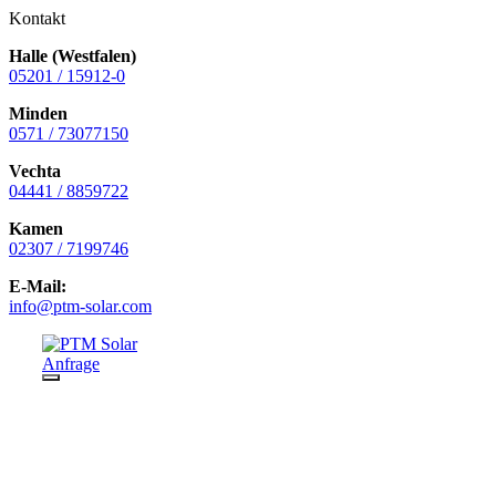
Kontakt
Halle (Westfalen)
05201 / 15912-0
Minden
0571 / 73077150
Vechta
04441 / 8859722
Kamen
02307 / 7199746
E-Mail:
info@ptm-solar.com
Zum
Inhalt
Anfrage
springen
Menü
Herzlich willkommen beim PTM Solar
Service!