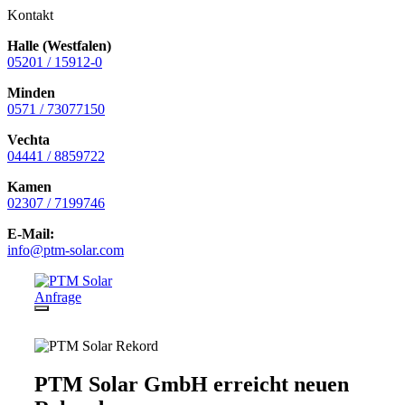
Kontakt
Halle (Westfalen)
05201 / 15912-0
Minden
0571 / 73077150
Vechta
04441 / 8859722
Kamen
02307 / 7199746
E-Mail:
info@ptm-solar.com
Zum
Inhalt
Anfrage
springen
Menü
PTM Solar GmbH erreicht neuen