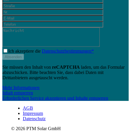
Ich akzeptiere die
Datenschutzbestimmungen*
Sie müssen den Inhalt von
reCAPTCHA
laden, um das Formular
abzuschicken. Bitte beachten Sie, dass dabei Daten mit
Drittanbietern ausgetauscht werden.
Mehr Informationen
Inhalt entsperren
Erforderlichen Service akzeptieren und Inhalte entsperren
AGB
Impressum
Datenschutz
© 2026 PTM Solar GmbH