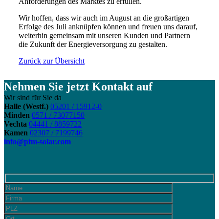
Anforderungen des Marktes zu erfüllen.
Wir hoffen, dass wir auch im August an die großartigen
Erfolge des Juli anknüpfen können und freuen uns darauf,
weiterhin gemeinsam mit unseren Kunden und Partnern
die Zukunft der Energieversorgung zu gestalten.
Zurück zur Übersicht
Nehmen Sie jetzt Kontakt auf
Wir sind für Sie da
Halle (Westf.)
05201 / 15912-0
Minden
0571 / 73077150
Vechta
04441 / 8859722
Kamen
02307 / 7199746
info@ptm-solar.com