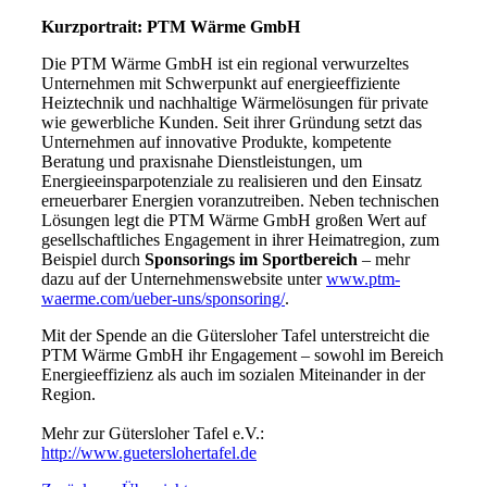
Kurzportrait: PTM Wärme GmbH
Die PTM Wärme GmbH ist ein regional verwurzeltes
Unternehmen mit Schwerpunkt auf energieeffiziente
Heiztechnik und nachhaltige Wärme­lösungen für private
wie gewerbliche Kunden. Seit ihrer Gründung setzt das
Unternehmen auf innovative Produkte, kompetente
Beratung und praxisnahe Dienstleistungen, um
Energieeinsparpotenziale zu realisieren und den Einsatz
erneuerbarer Energien voranzutreiben. Neben technischen
Lösungen legt die PTM Wärme GmbH großen Wert auf
gesellschaftliches Engagement in ihrer Heimatregion, zum
Beispiel durch
Sponsorings im Sportbereich
– mehr
dazu auf der Unternehmenswebsite unter
www.ptm-
waerme.com/ueber-uns/sponsoring/
.
Mit der Spende an die Gütersloher Tafel unterstreicht die
PTM Wärme GmbH ihr Engagement – sowohl im Bereich
Energieeffizienz als auch im sozialen Miteinander in der
Region.
Mehr zur Gütersloher Tafel e.V.:
http://www.gueterslohertafel.de