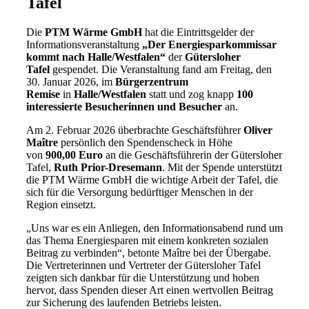
Tafel
Die
PTM Wärme GmbH
hat die Eintrittsgelder der
Informationsveranstaltung
„Der Energiesparkommissar
kommt nach Halle/Westfalen“
der
Gütersloher
Tafel
gespendet. Die Veranstaltung fand am Freitag, den
30. Januar 2026, im
Bürgerzentrum
Remise
in
Halle/Westfalen
statt und zog knapp
100
interessierte Besucherinnen und Besucher
an.
Am 2. Februar 2026 überbrachte Geschäftsführer
Oliver
Maître
persönlich den Spendenscheck in Höhe
von
900,00 Euro
an die Geschäftsführerin der Gütersloher
Tafel,
Ruth Prior-Dresemann
. Mit der Spende unterstützt
die PTM Wärme GmbH die wichtige Arbeit der Tafel, die
sich für die Versorgung bedürftiger Menschen in der
Region einsetzt.
„Uns war es ein Anliegen, den Informationsabend rund um
das Thema Energiesparen mit einem konkreten sozialen
Beitrag zu verbinden“, betonte Maître bei der Übergabe.
Die Vertreterinnen und Vertreter der Gütersloher Tafel
zeigten sich dankbar für die Unterstützung und hoben
hervor, dass Spenden dieser Art einen wertvollen Beitrag
zur Sicherung des laufenden Betriebs leisten.