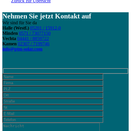
Zurück zur Übersicht
Nehmen Sie jetzt Kontakt auf
Wir sind für Sie da
Halle (Westf.)
05201 / 15912-0
Minden
0571 / 73077150
Vechta
04441 / 8859722
Kamen
02307 / 7199746
info@ptm-solar.com