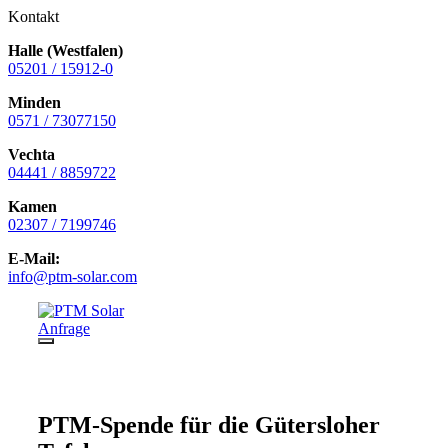
Kontakt
Halle (Westfalen)
05201 / 15912-0
Minden
0571 / 73077150
Vechta
04441 / 8859722
Kamen
02307 / 7199746
E-Mail:
info@ptm-solar.com
Zum
Inhalt
Anfrage
springen
Menü
PTM-Spende für die Gütersloher