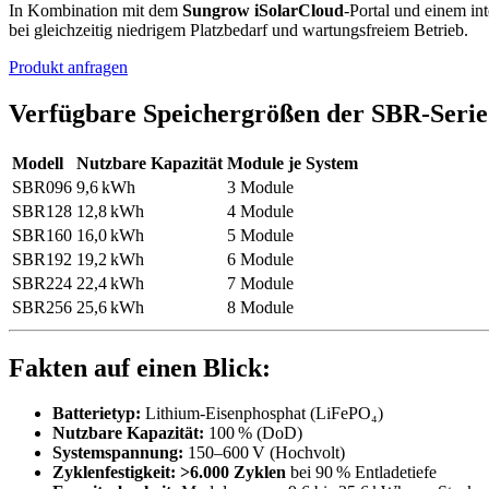
In Kombination mit dem
Sungrow iSolarCloud
-Portal und einem i
bei gleichzeitig niedrigem Platzbedarf und wartungsfreiem Betrieb.
Produkt anfragen
Verfügbare Speichergrößen der SBR-Serie
Modell
Nutzbare Kapazität
Module je System
SBR096
9,6 kWh
3 Module
SBR128
12,8 kWh
4 Module
SBR160
16,0 kWh
5 Module
SBR192
19,2 kWh
6 Module
SBR224
22,4 kWh
7 Module
SBR256
25,6 kWh
8 Module
Fakten auf einen Blick:
Batterietyp:
Lithium-Eisenphosphat (LiFePO₄)
Nutzbare Kapazität:
100 % (DoD)
Systemspannung:
150–600 V (Hochvolt)
Zyklenfestigkeit:
>6.000 Zyklen
bei 90 % Entladetiefe