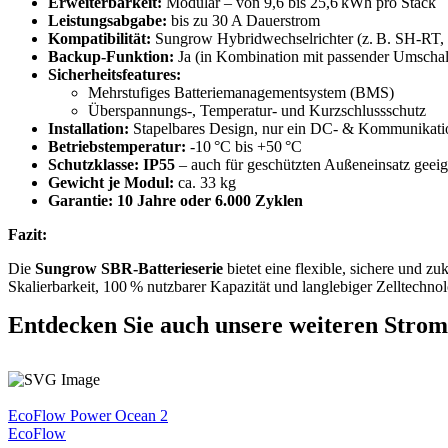
Erweiterbarkeit:
Modular – von 9,6 bis 25,6 kWh pro Stack
Leistungsabgabe:
bis zu 30 A Dauerstrom
Kompatibilität:
Sungrow Hybridwechselrichter (z. B. SH-RT
Backup-Funktion:
Ja (in Kombination mit passender Umschal
Sicherheitsfeatures:
Mehrstufiges Batteriemanagementsystem (BMS)
Überspannungs-, Temperatur- und Kurzschlussschutz
Installation:
Stapelbares Design, nur ein DC- & Kommunikati
Betriebstemperatur:
-10 °C bis +50 °C
Schutzklasse:
IP55
– auch für geschützten Außeneinsatz geeig
Gewicht je Modul:
ca. 33 kg
Garantie:
10 Jahre oder 6.000 Zyklen
Fazit:
Die
Sungrow SBR-Batterieserie
bietet eine flexible, sichere und 
Skalierbarkeit, 100 % nutzbarer Kapazität und langlebiger Zelltechno
Entdecken Sie auch unsere weiteren Strom
EcoFlow Power Ocean 2
EcoFlow