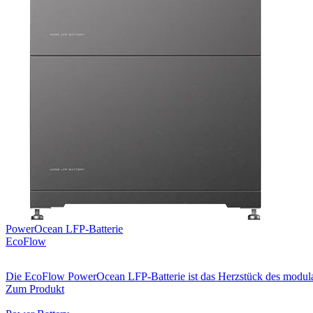
PowerOcean LFP-Batterie
EcoFlow
Die EcoFlow PowerOcean LFP-Batterie ist das Herzstück des modul
Zum Produkt