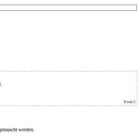
n
0
von 5
getauscht werden.