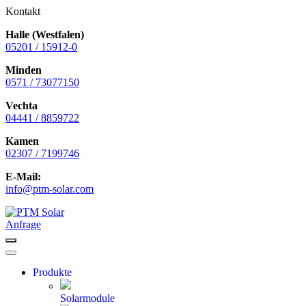
Kontakt
Halle (Westfalen)
05201 / 15912-0
Minden
0571 / 73077150
Vechta
04441 / 8859722
Kamen
02307 / 7199746
E-Mail:
info@ptm-solar.com
Zum
Inhalt
Anfrage
springen
Menü
Menü
Produkte
Solarmodule